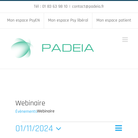
Passer
Tél : 01 83 63 98 10
|
contact@padeia.fr
au
Mon espace PsyEN
Mon espace Psy libéral
Mon espace patient
contenu
Webinaire
Webinaire
Évènements
Évènements
01/11/2024
Navigat
Mois
Recherche
Recherc