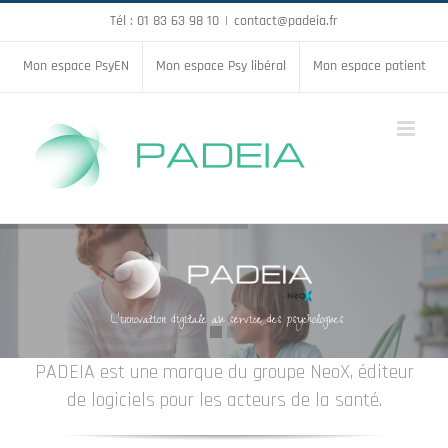
Passer
Tél : 01 83 63 98 10
|
contact@padeia.fr
au
Mon espace PsyEN
Mon espace Psy libéral
Mon espace patient
contenu
L'innovation digitale au service des psychologues
PADEIA est une marque du groupe NeoX, éditeur
de logiciels pour les acteurs de la santé.